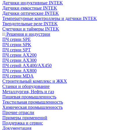
Датчики индуктивные INTEK
Датчики емкостные INTEK
Датчики оптические INTEK
Температурные контроллеры и датчики INTEK
Твердотельные реле INTEK
Счетчики и таймеры INTEK
Решения и индустрии
ПЧ серии SPE
ПЧ серии SPK
ПЧ серии SPT
ПЧ серии AX200
ПЧ серии AX300
ПЧ серий AX400/AX450
ПЧ серии AX800
ПЧ серии MDA
Строительный комплекс и ЖКХ
Станки и оборудование
Металлургия, Нефть и газ
Пищевая промышленность
Текстильная промышленность
Химическая промышленность
Прочие отрасли
Примеры применений
Поддержка и сервис
Документация