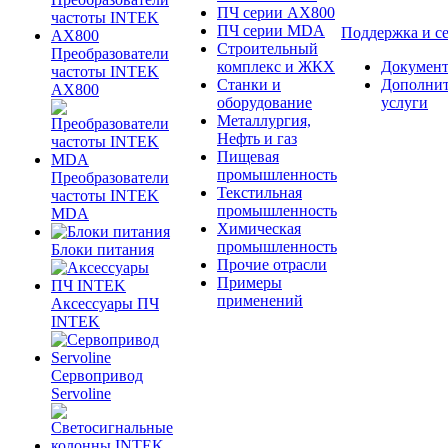
ПЧ серии AX800
ПЧ серии MDA
Поддержка и с
Строительный
Преобразователи
комплекс и ЖКХ
Документ
частоты INTEK
Станки и
Дополни
AX800
оборудование
услуги
Металлургия,
Нефть и газ
Пищевая
промышленность
Преобразователи
Текстильная
частоты INTEK
промышленность
MDA
Химическая
промышленность
Блоки питания
Прочие отрасли
Примеры
применений
Аксессуары ПЧ
INTEK
Сервопривод
Servoline