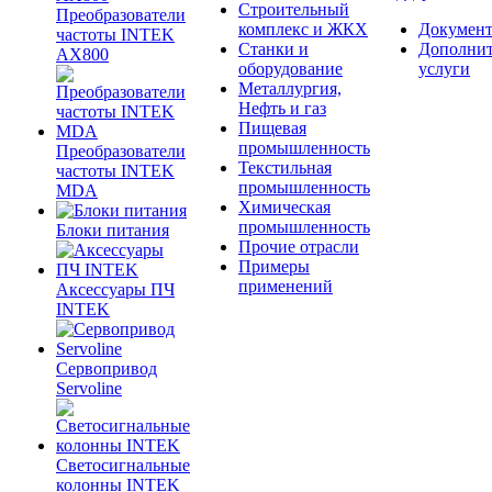
Строительный
Преобразователи
комплекс и ЖКХ
Документ
частоты INTEK
Станки и
Дополни
AX800
оборудование
услуги
Металлургия,
Нефть и газ
Пищевая
промышленность
Преобразователи
Текстильная
частоты INTEK
промышленность
MDA
Химическая
промышленность
Блоки питания
Прочие отрасли
Примеры
применений
Аксессуары ПЧ
INTEK
Сервопривод
Servoline
Светосигнальные
колонны INTEK