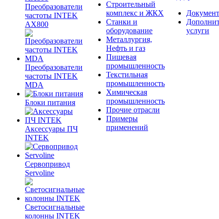
Строительный
Преобразователи
комплекс и ЖКХ
Документ
частоты INTEK
Станки и
Дополни
AX800
оборудование
услуги
Металлургия,
Нефть и газ
Пищевая
промышленность
Преобразователи
Текстильная
частоты INTEK
промышленность
MDA
Химическая
промышленность
Блоки питания
Прочие отрасли
Примеры
применений
Аксессуары ПЧ
INTEK
Сервопривод
Servoline
Светосигнальные
колонны INTEK