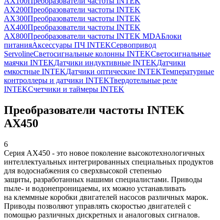
AX100
Преобразователи частоты INTEK
AX200
Преобразователи частоты INTEK
AX300
Преобразователи частоты INTEK
AX400
Преобразователи частоты INTEK
AX800
Преобразователи частоты INTEK MDA
Блоки
питания
Аксессуары ПЧ INTEK
Сервопривод
Servoline
Светосигнальные колонны INTEK
Светосигнальные
маячки INTEK
Датчики индуктивные INTEK
Датчики
емкостные INTEK
Датчики оптические INTEK
Температурные
контроллеры и датчики INTEK
Твердотельные реле
INTEK
Счетчики и таймеры INTEK
Преобразователи частоты INTEK
AX450
6
Серия AX450 - это новое поколение высокотехнологичных
интеллектуальных интегрированных специальных продуктов
для водоснабжения со сверхвысокой степенью
защиты, разработанных нашими специалистами. Приводы
пыле- и водонепроницаемы, их можно устанавливать
на клеммные коробки двигателей насосов различных марок.
Приводы позволяют управлять скоростью двигателей с
помощью различных дискретных и аналоговых сигналов.