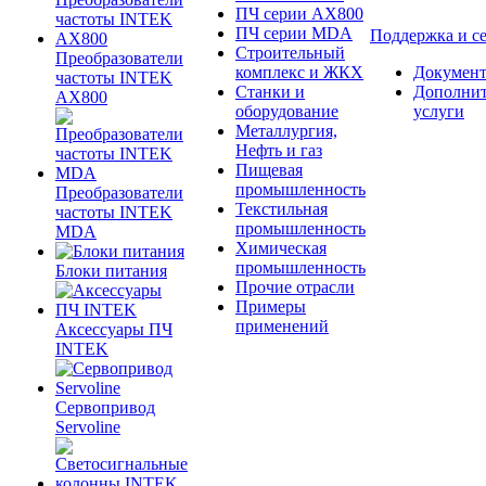
ПЧ серии AX800
ПЧ серии MDA
Поддержка и с
Строительный
Преобразователи
комплекс и ЖКХ
Документ
частоты INTEK
Станки и
Дополни
AX800
оборудование
услуги
Металлургия,
Нефть и газ
Пищевая
промышленность
Преобразователи
Текстильная
частоты INTEK
промышленность
MDA
Химическая
промышленность
Блоки питания
Прочие отрасли
Примеры
применений
Аксессуары ПЧ
INTEK
Сервопривод
Servoline