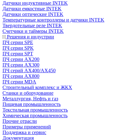
Датчики индуктивные INTEK
Датчики емкостные INTEK
Датчики оптические INTEK
Температурные контроллеры и датчики INTEK
Твердотельные реле INTEK
Счетчики и таймеры INTEK
Решения и индустрии
ПЧ серии SPE
ПЧ серии SPK
ПЧ серии SPT
ПЧ серии AX200
ПЧ серии AX300
ПЧ серий AX400/AX450
ПЧ серии AX800
ПЧ серии MDA
Строительный комплекс и ЖКХ
Станки и оборудование
Металлургия, Нефть и газ
Пищевая промышленность
Текстильная промышленность
Химическая промышленность
Прочие отрасли
Примеры применений
Поддержка и сервис
Документация