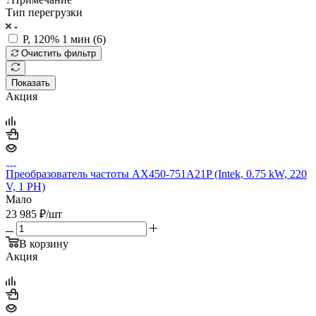
Тип перегрузки
P, 120% 1 мин (
6
)
Очистить фильтр
Показать
Акция
Преобразователь частоты AX450-751A21P (Intek, 0.75 kW, 220
V, 1 PH)
Мало
23 985
₽
/шт
В корзину
Акция