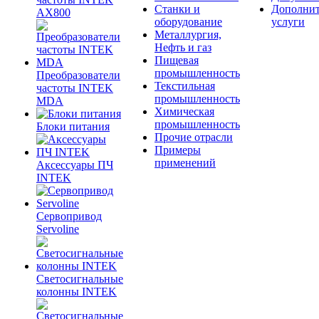
Станки и
Дополни
AX800
оборудование
услуги
Металлургия,
Нефть и газ
Пищевая
промышленность
Преобразователи
Текстильная
частоты INTEK
промышленность
MDA
Химическая
промышленность
Блоки питания
Прочие отрасли
Примеры
применений
Аксессуары ПЧ
INTEK
Сервопривод
Servoline
Светосигнальные
колонны INTEK