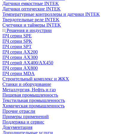
Датчики емкостные INTEK
Датчики оптические INTEK
Температурные контроллеры и датчики INTEK
Твердотельные реле INTEK
Счетчики и таймеры INTEK
Решения и индустрии
ПЧ серии SPE
ПЧ серии SPK
ПЧ серии SPT
ПЧ серии AX200
ПЧ серии AX300
ПЧ серий AX400/AX450
ПЧ серии AX800
ПЧ серии MDA
Строительный комплекс и ЖКХ
Станки и оборудование
Металлургия, Нефть и газ
Пищевая промышленность
Текстильная промышленность
Химическая промышленность
Прочие отрасли
Примеры применений
Поддержка и сервис
Документация
Дополнительные услуги