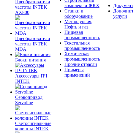
Строительный
Преобразователи
комплекс и ЖКХ
Документ
частоты INTEK
Станки и
Дополни
AX800
оборудование
услуги
Металлургия,
Нефть и газ
Пищевая
промышленность
Преобразователи
Текстильная
частоты INTEK
промышленность
MDA
Химическая
промышленность
Блоки питания
Прочие отрасли
Примеры
применений
Аксессуары ПЧ
INTEK
Сервопривод
Servoline
Светосигнальные
колонны INTEK