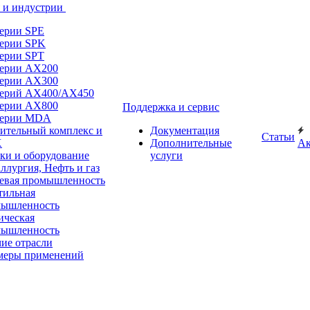
 и индустрии
ерии SPE
ерии SPK
ерии SPT
ерии AX200
ерии AX300
ерий AX400/AX450
ерии AX800
Поддержка и сервис
серии MDA
ительный комплекс и
Документация
Статьи
Х
Дополнительные
А
ки и оборудование
услуги
ллургия, Нефть и газ
вая промышленность
тильная
мышленность
ческая
мышленность
ие отрасли
меры применений