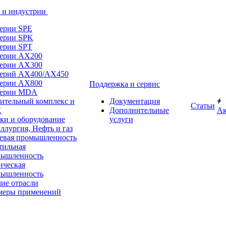
 и индустрии
ерии SPE
ерии SPK
ерии SPT
ерии AX200
ерии AX300
ерий AX400/AX450
ерии AX800
Поддержка и сервис
серии MDA
ительный комплекс и
Документация
Статьи
Х
Дополнительные
А
ки и оборудование
услуги
ллургия, Нефть и газ
вая промышленность
тильная
мышленность
ческая
мышленность
ие отрасли
меры применений