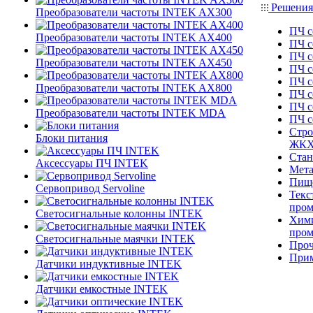
Решения
Преобразователи частоты INTEK AX300
ПЧ с
Преобразователи частоты INTEK AX400
ПЧ с
ПЧ с
Преобразователи частоты INTEK AX450
ПЧ с
ПЧ с
Преобразователи частоты INTEK AX800
ПЧ с
ПЧ с
Преобразователи частоты INTEK MDA
ПЧ 
Стро
Блоки питания
ЖК
Стан
Аксессуары ПЧ INTEK
Мета
Пище
Сервопривод Servoline
Текс
про
Светосигнальные колонны INTEK
Хими
про
Светосигнальные маячки INTEK
Проч
При
Датчики индуктивные INTEK
Датчики емкостные INTEK