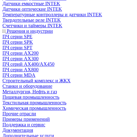
Датчики емкостные INTEK
Датчики оптические INTEK
Температурные контроллеры и датчики INTEK
Твердотельные реле INTEK
Счетчики и таймеры INTEK
Решения и индустрии
ПЧ серии SPE
ПЧ серии SPK
ПЧ серии SPT
ПЧ серии AX200
ПЧ серии AX300
ПЧ серий AX400/AX450
ПЧ серии AX800
ПЧ серии MDA
Строительный комплекс и ЖКХ
Станки и оборудование
Металлургия, Нефть и газ
Пищевая промышленность
Текстильная промышленность
Химическая промышленность
Прочие отрасли
Примеры применений
Поддержка и сервис
Документация
Дополнительные услуги