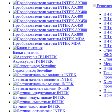
Решения
Преобразователи частоты INTEK AX300
ПЧ с
Преобразователи частоты INTEK AX400
ПЧ с
ПЧ с
Преобразователи частоты INTEK AX450
ПЧ с
ПЧ с
Преобразователи частоты INTEK AX800
ПЧ с
ПЧ с
Преобразователи частоты INTEK MDA
ПЧ 
Стро
Блоки питания
ЖК
Стан
Аксессуары ПЧ INTEK
Мета
Пище
Сервопривод Servoline
Текс
про
Светосигнальные колонны INTEK
Хими
про
Светосигнальные маячки INTEK
Проч
При
Датчики индуктивные INTEK
Датчики емкостные INTEK