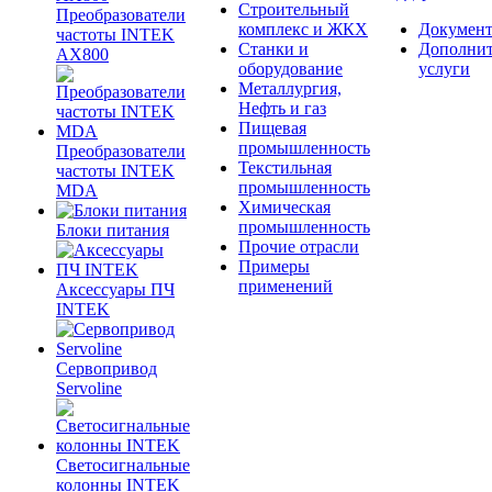
Строительный
Преобразователи
комплекс и ЖКХ
Документ
частоты INTEK
Станки и
Дополни
AX800
оборудование
услуги
Металлургия,
Нефть и газ
Пищевая
промышленность
Преобразователи
Текстильная
частоты INTEK
промышленность
MDA
Химическая
промышленность
Блоки питания
Прочие отрасли
Примеры
применений
Аксессуары ПЧ
INTEK
Сервопривод
Servoline
Светосигнальные
колонны INTEK