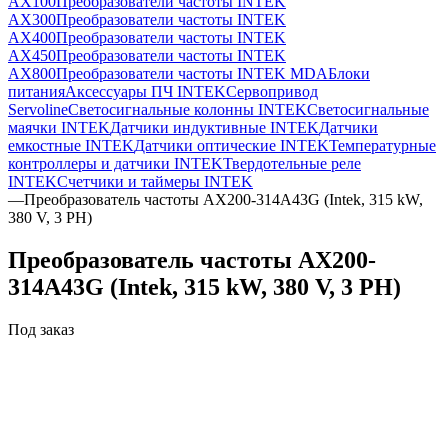
AX100
Преобразователи частоты INTEK
AX300
Преобразователи частоты INTEK
AX400
Преобразователи частоты INTEK
AX450
Преобразователи частоты INTEK
AX800
Преобразователи частоты INTEK MDA
Блоки
питания
Аксессуары ПЧ INTEK
Сервопривод
Servoline
Светосигнальные колонны INTEK
Светосигнальные
маячки INTEK
Датчики индуктивные INTEK
Датчики
емкостные INTEK
Датчики оптические INTEK
Температурные
контроллеры и датчики INTEK
Твердотельные реле
INTEK
Счетчики и таймеры INTEK
—
Преобразователь частоты AX200-314A43G (Intek, 315 kW,
380 V, 3 PH)
Преобразователь частоты AX200-
314A43G (Intek, 315 kW, 380 V, 3 PH)
Под заказ