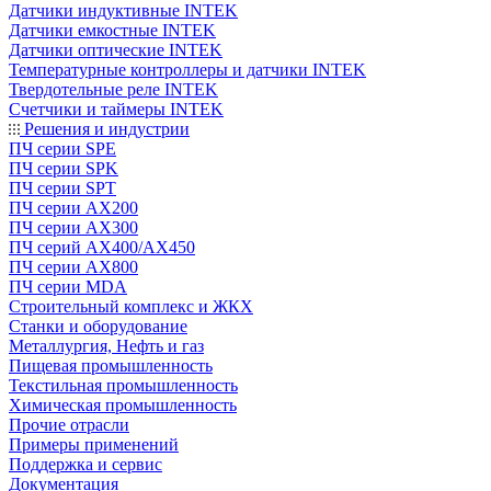
Датчики индуктивные INTEK
Датчики емкостные INTEK
Датчики оптические INTEK
Температурные контроллеры и датчики INTEK
Твердотельные реле INTEK
Счетчики и таймеры INTEK
Решения и индустрии
ПЧ серии SPE
ПЧ серии SPK
ПЧ серии SPT
ПЧ серии AX200
ПЧ серии AX300
ПЧ серий AX400/AX450
ПЧ серии AX800
ПЧ серии MDA
Строительный комплекс и ЖКХ
Станки и оборудование
Металлургия, Нефть и газ
Пищевая промышленность
Текстильная промышленность
Химическая промышленность
Прочие отрасли
Примеры применений
Поддержка и сервис
Документация