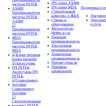
ПЧ серии AX800
ПЧ серии MDA
Поддержка и с
Строительный
Преобразователи
комплекс и ЖКХ
Документ
частоты INTEK
Станки и
Дополни
AX800
оборудование
услуги
Металлургия,
Нефть и газ
Пищевая
промышленность
Преобразователи
Текстильная
частоты INTEK
промышленность
MDA
Химическая
промышленность
Блоки питания
Прочие отрасли
Примеры
применений
Аксессуары ПЧ
INTEK
Сервопривод
Servoline