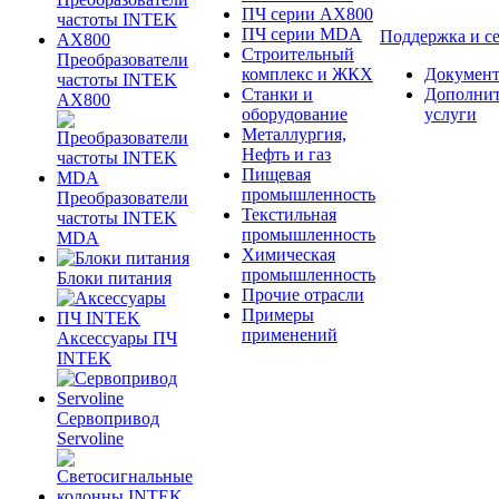
ПЧ серии AX800
ПЧ серии MDA
Поддержка и с
Строительный
Преобразователи
комплекс и ЖКХ
Документ
частоты INTEK
Станки и
Дополни
AX800
оборудование
услуги
Металлургия,
Нефть и газ
Пищевая
промышленность
Преобразователи
Текстильная
частоты INTEK
промышленность
MDA
Химическая
промышленность
Блоки питания
Прочие отрасли
Примеры
применений
Аксессуары ПЧ
INTEK
Сервопривод
Servoline