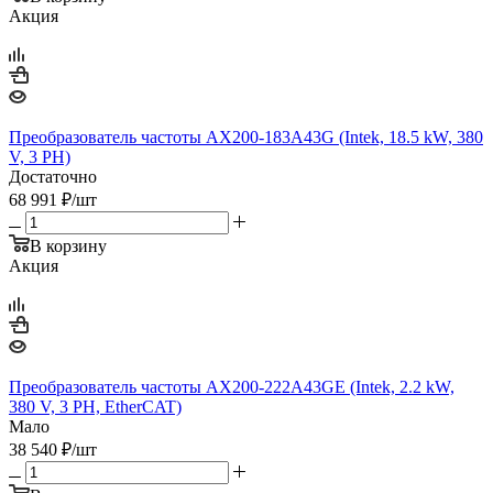
Акция
Преобразователь частоты AX200-183A43G (Intek, 18.5 kW, 380
V, 3 PH)
Достаточно
68 991
₽
/шт
В корзину
Акция
Преобразователь частоты AX200-222A43GE (Intek, 2.2 kW,
380 V, 3 PH, EtherCAT)
Мало
38 540
₽
/шт