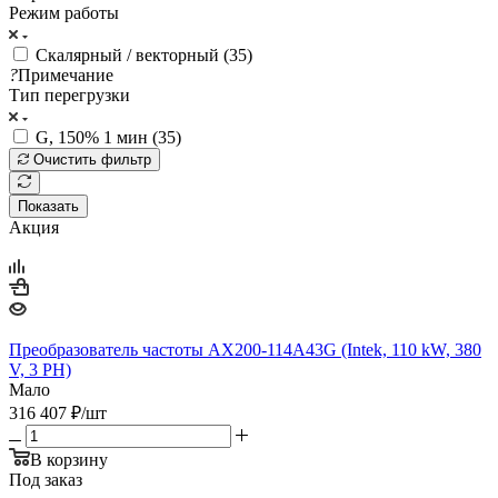
Режим работы
Скалярный / векторный (
35
)
?
Примечание
Тип перегрузки
G, 150% 1 мин (
35
)
Очистить фильтр
Показать
Акция
Преобразователь частоты AX200-114A43G (Intek, 110 kW, 380
V, 3 PH)
Мало
316 407
₽
/шт
В корзину
Под заказ