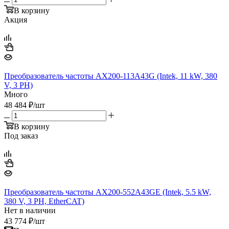
В корзину
Акция
Преобразователь частоты AX200-113A43G (Intek, 11 kW, 380
V, 3 PH)
Много
48 484
₽
/шт
В корзину
Под заказ
Преобразователь частоты AX200-552A43GE (Intek, 5.5 kW,
380 V, 3 PH, EtherCAT)
Нет в наличии
43 774
₽
/шт