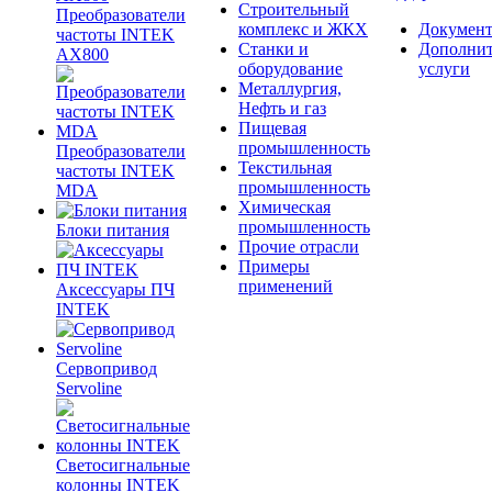
Строительный
Преобразователи
комплекс и ЖКХ
Документ
частоты INTEK
Станки и
Дополни
AX800
оборудование
услуги
Металлургия,
Нефть и газ
Пищевая
промышленность
Преобразователи
Текстильная
частоты INTEK
промышленность
MDA
Химическая
промышленность
Блоки питания
Прочие отрасли
Примеры
применений
Аксессуары ПЧ
INTEK
Сервопривод
Servoline
Светосигнальные
колонны INTEK