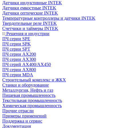
Датчики индуктивные INTEK
Датчики емкостные INTEK
Датчики оптические INTEK
Температурные контроллеры и датчики INTEK
Твердотельные реле INTEK
Счетчики и таймеры INTEK
Решения и индустрии
ПЧ серии SPE
ПЧ серии SPK
ПЧ серии SPT
ПЧ серии AX200
ПЧ серии AX300
ПЧ серий AX400/AX450
ПЧ серии AX800
ПЧ серии MDA
Строительный комплекс и ЖКХ
Станки и оборудование
Металлургия, Нефть и газ
Пищевая промышленность
Текстильная промышленность
Химическая промышленность
Прочие отрасли
Примеры применений
Поддержка и сервис
Документация