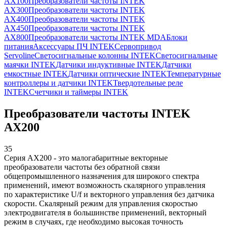
AX100
Преобразователи частоты INTEK
AX300
Преобразователи частоты INTEK
AX400
Преобразователи частоты INTEK
AX450
Преобразователи частоты INTEK
AX800
Преобразователи частоты INTEK MDA
Блоки
питания
Аксессуары ПЧ INTEK
Сервопривод
Servoline
Светосигнальные колонны INTEK
Светосигнальные
маячки INTEK
Датчики индуктивные INTEK
Датчики
емкостные INTEK
Датчики оптические INTEK
Температурные
контроллеры и датчики INTEK
Твердотельные реле
INTEK
Счетчики и таймеры INTEK
Преобразователи частоты INTEK
AX200
35
Серия AX200 - это малогабаритные векторные
преобразователи частоты без обратной связи
общепромышленного назначения для широкого спектра
применений, имеют возможность скалярного управления
по характеристике U/f и векторного управления без датчика
скорости. Скалярный режим для управления скоростью
электродвигателя в большинстве применений, векторный
режим в случаях, где необходимо высокая точность