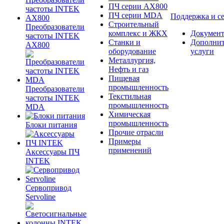
ПЧ серии AX800
ПЧ серии MDA
Поддержка и с
Строительный
Преобразователи
комплекс и ЖКХ
Документ
частоты INTEK
Станки и
Дополни
AX800
оборудование
услуги
Металлургия,
Нефть и газ
Пищевая
промышленность
Преобразователи
Текстильная
частоты INTEK
промышленность
MDA
Химическая
промышленность
Блоки питания
Прочие отрасли
Примеры
применений
Аксессуары ПЧ
INTEK
Сервопривод
Servoline