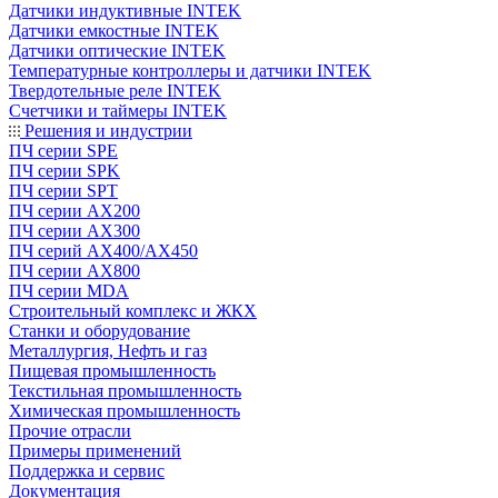
Датчики индуктивные INTEK
Датчики емкостные INTEK
Датчики оптические INTEK
Температурные контроллеры и датчики INTEK
Твердотельные реле INTEK
Счетчики и таймеры INTEK
Решения и индустрии
ПЧ серии SPE
ПЧ серии SPK
ПЧ серии SPT
ПЧ серии AX200
ПЧ серии AX300
ПЧ серий AX400/AX450
ПЧ серии AX800
ПЧ серии MDA
Строительный комплекс и ЖКХ
Станки и оборудование
Металлургия, Нефть и газ
Пищевая промышленность
Текстильная промышленность
Химическая промышленность
Прочие отрасли
Примеры применений
Поддержка и сервис
Документация