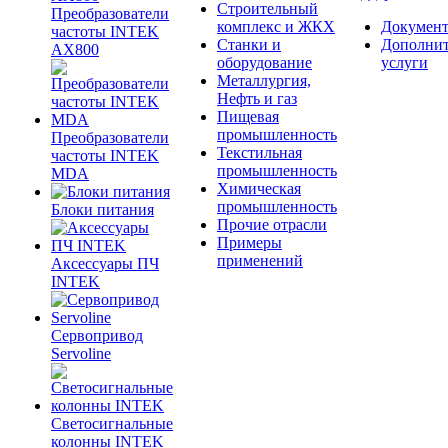
Строительный
Преобразователи
комплекс и ЖКХ
Документ
частоты INTEK
Станки и
Дополни
AX800
оборудование
услуги
Металлургия,
Нефть и газ
Пищевая
промышленность
Преобразователи
Текстильная
частоты INTEK
промышленность
MDA
Химическая
промышленность
Блоки питания
Прочие отрасли
Примеры
применений
Аксессуары ПЧ
INTEK
Сервопривод
Servoline
Светосигнальные
колонны INTEK