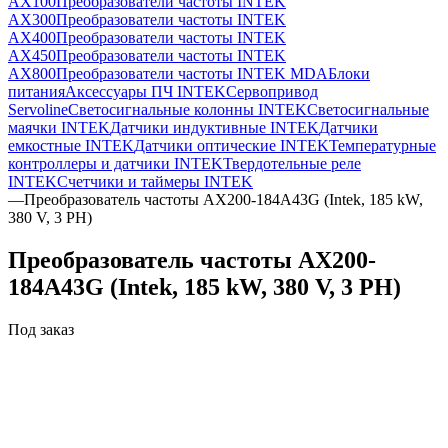
AX100
Преобразователи частоты INTEK
AX300
Преобразователи частоты INTEK
AX400
Преобразователи частоты INTEK
AX450
Преобразователи частоты INTEK
AX800
Преобразователи частоты INTEK MDA
Блоки
питания
Аксессуары ПЧ INTEK
Сервопривод
Servoline
Светосигнальные колонны INTEK
Светосигнальные
маячки INTEK
Датчики индуктивные INTEK
Датчики
емкостные INTEK
Датчики оптические INTEK
Температурные
контроллеры и датчики INTEK
Твердотельные реле
INTEK
Счетчики и таймеры INTEK
—
Преобразователь частоты AX200-184A43G (Intek, 185 kW,
380 V, 3 PH)
Преобразователь частоты AX200-
184A43G (Intek, 185 kW, 380 V, 3 PH)
Под заказ