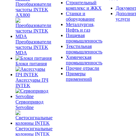
Строительный
Преобразователи
комплекс и ЖКХ
Документ
частоты INTEK
Станки и
Дополни
AX800
оборудование
услуги
Металлургия,
Нефть и газ
Пищевая
промышленность
Преобразователи
Текстильная
частоты INTEK
промышленность
MDA
Химическая
промышленность
Блоки питания
Прочие отрасли
Примеры
применений
Аксессуары ПЧ
INTEK
Сервопривод
Servoline
Светосигнальные
колонны INTEK