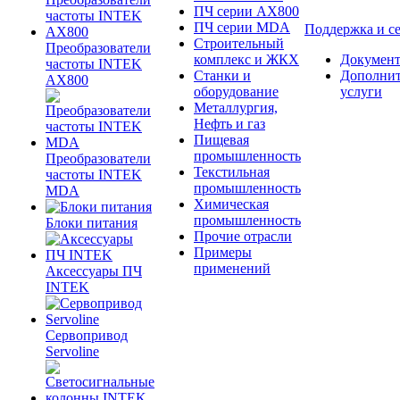
ПЧ серии AX800
ПЧ серии MDA
Поддержка и с
Строительный
Преобразователи
комплекс и ЖКХ
Документ
частоты INTEK
Станки и
Дополни
AX800
оборудование
услуги
Металлургия,
Нефть и газ
Пищевая
промышленность
Преобразователи
Текстильная
частоты INTEK
промышленность
MDA
Химическая
промышленность
Блоки питания
Прочие отрасли
Примеры
применений
Аксессуары ПЧ
INTEK
Сервопривод
Servoline