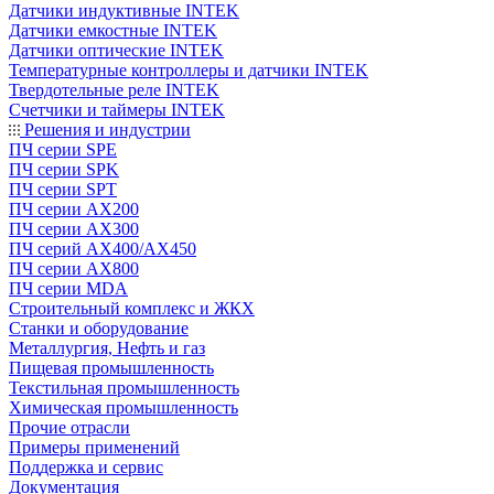
Датчики индуктивные INTEK
Датчики емкостные INTEK
Датчики оптические INTEK
Температурные контроллеры и датчики INTEK
Твердотельные реле INTEK
Счетчики и таймеры INTEK
Решения и индустрии
ПЧ серии SPE
ПЧ серии SPK
ПЧ серии SPT
ПЧ серии AX200
ПЧ серии AX300
ПЧ серий AX400/AX450
ПЧ серии AX800
ПЧ серии MDA
Строительный комплекс и ЖКХ
Станки и оборудование
Металлургия, Нефть и газ
Пищевая промышленность
Текстильная промышленность
Химическая промышленность
Прочие отрасли
Примеры применений
Поддержка и сервис
Документация