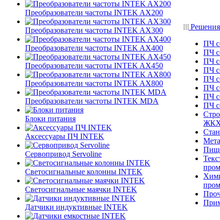
Преобразователи частоты INTEK AX200
Решения
Преобразователи частоты INTEK AX300
ПЧ с
Преобразователи частоты INTEK AX400
ПЧ с
ПЧ с
Преобразователи частоты INTEK AX450
ПЧ с
ПЧ с
Преобразователи частоты INTEK AX800
ПЧ с
ПЧ с
Преобразователи частоты INTEK MDA
ПЧ 
Стро
Блоки питания
ЖК
Стан
Аксессуары ПЧ INTEK
Мета
Пище
Сервопривод Servoline
Текс
про
Светосигнальные колонны INTEK
Хими
про
Светосигнальные маячки INTEK
Проч
При
Датчики индуктивные INTEK