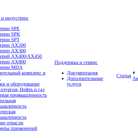
 и индустрии
ерии SPE
ерии SPK
ерии SPT
ерии AX200
ерии AX300
ерий AX400/AX450
ерии AX800
Поддержка и сервис
серии MDA
ительный комплекс и
Документация
Статьи
Х
Дополнительные
А
ки и оборудование
услуги
ллургия, Нефть и газ
вая промышленность
тильная
мышленность
ческая
мышленность
ие отрасли
меры применений