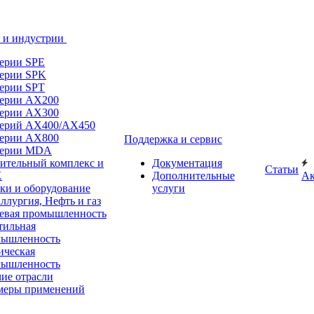
 и индустрии
ерии SPE
ерии SPK
ерии SPT
ерии AX200
ерии AX300
ерий AX400/AX450
ерии AX800
Поддержка и сервис
серии MDA
ительный комплекс и
Документация
Статьи
Х
Дополнительные
А
ки и оборудование
услуги
ллургия, Нефть и газ
вая промышленность
тильная
мышленность
ческая
мышленность
ие отрасли
меры применений