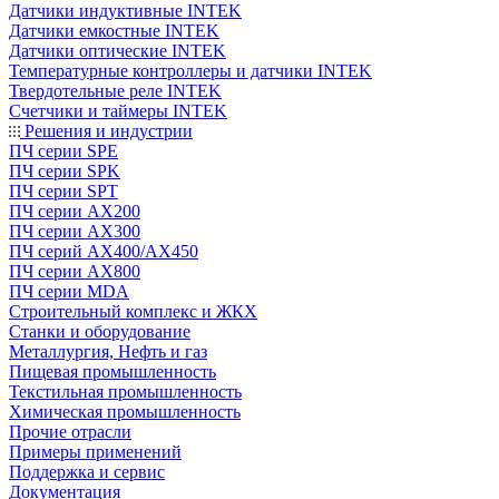
Датчики индуктивные INTEK
Датчики емкостные INTEK
Датчики оптические INTEK
Температурные контроллеры и датчики INTEK
Твердотельные реле INTEK
Счетчики и таймеры INTEK
Решения и индустрии
ПЧ серии SPE
ПЧ серии SPK
ПЧ серии SPT
ПЧ серии AX200
ПЧ серии AX300
ПЧ серий AX400/AX450
ПЧ серии AX800
ПЧ серии MDA
Строительный комплекс и ЖКХ
Станки и оборудование
Металлургия, Нефть и газ
Пищевая промышленность
Текстильная промышленность
Химическая промышленность
Прочие отрасли
Примеры применений
Поддержка и сервис
Документация