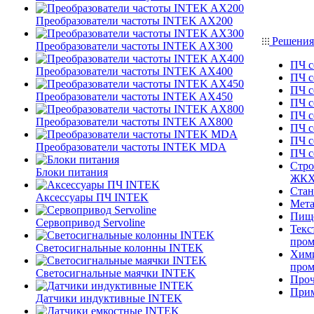
Преобразователи частоты INTEK AX200
Решения
Преобразователи частоты INTEK AX300
ПЧ с
Преобразователи частоты INTEK AX400
ПЧ с
ПЧ с
Преобразователи частоты INTEK AX450
ПЧ с
ПЧ с
Преобразователи частоты INTEK AX800
ПЧ с
ПЧ с
Преобразователи частоты INTEK MDA
ПЧ 
Стро
Блоки питания
ЖК
Стан
Аксессуары ПЧ INTEK
Мета
Пище
Сервопривод Servoline
Текс
про
Светосигнальные колонны INTEK
Хими
про
Светосигнальные маячки INTEK
Проч
При
Датчики индуктивные INTEK