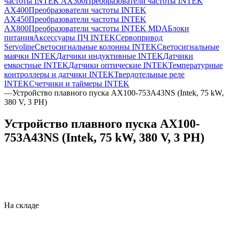
частоты INTEK AX300
Преобразователи частоты INTEK
AX400
Преобразователи частоты INTEK
AX450
Преобразователи частоты INTEK
AX800
Преобразователи частоты INTEK MDA
Блоки
питания
Аксессуары ПЧ INTEK
Сервопривод
Servoline
Светосигнальные колонны INTEK
Светосигнальные
маячки INTEK
Датчики индуктивные INTEK
Датчики
емкостные INTEK
Датчики оптические INTEK
Температурные
контроллеры и датчики INTEK
Твердотельные реле
INTEK
Счетчики и таймеры INTEK
—
Устройство плавного пуска AX100-753A43NS (Intek, 75 kW,
380 V, 3 PH)
Устройство плавного пуска AX100-
753A43NS (Intek, 75 kW, 380 V, 3 PH)
На складе