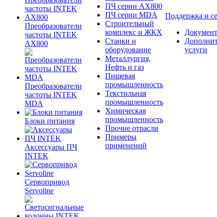
ПЧ серии AX800
ПЧ серии MDA
Поддержка и с
Строительный
Преобразователи
комплекс и ЖКХ
Документ
частоты INTEK
Станки и
Дополни
AX800
оборудование
услуги
Металлургия,
Нефть и газ
Пищевая
промышленность
Преобразователи
Текстильная
частоты INTEK
промышленность
MDA
Химическая
промышленность
Блоки питания
Прочие отрасли
Примеры
применений
Аксессуары ПЧ
INTEK
Сервопривод
Servoline