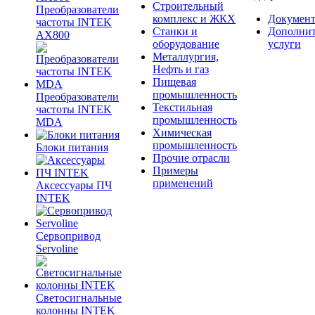
Строительный
Преобразователи
комплекс и ЖКХ
Документ
частоты INTEK
Станки и
Дополни
AX800
оборудование
услуги
Металлургия,
Нефть и газ
Пищевая
промышленность
Преобразователи
Текстильная
частоты INTEK
промышленность
MDA
Химическая
промышленность
Блоки питания
Прочие отрасли
Примеры
применений
Аксессуары ПЧ
INTEK
Сервопривод
Servoline
Светосигнальные
колонны INTEK