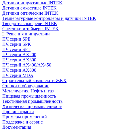
Датчики индуктивные INTEK
Датчики емкостные INTEK
Датчики оптические INTEK
Температурные контроллеры и датчики INTEK
Твердотельные реле INTEK
Счетчики и таймеры INTEK
Решения и индустрии
ПЧ серии SPE
ПЧ серии SPK
ПЧ серии SPT
ПЧ серии AX200
ПЧ серии AX300
ПЧ серий AX400/AX450
ПЧ серии AX800
ПЧ серии MDA
Строительный комплекс и ЖКХ
Станки и оборудование
Металлургия, Нефть и газ
Пищевая промышленность
Текстильная промышленность
Химическая промышленность
Прочие отрасли
Примеры применений
Поддержка и сервис
Документация