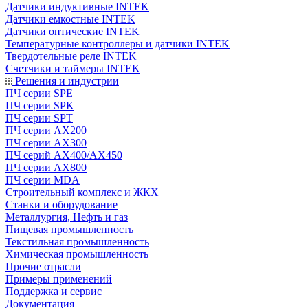
Датчики индуктивные INTEK
Датчики емкостные INTEK
Датчики оптические INTEK
Температурные контроллеры и датчики INTEK
Твердотельные реле INTEK
Счетчики и таймеры INTEK
Решения и индустрии
ПЧ серии SPE
ПЧ серии SPK
ПЧ серии SPT
ПЧ серии AX200
ПЧ серии AX300
ПЧ серий AX400/AX450
ПЧ серии AX800
ПЧ серии MDA
Строительный комплекс и ЖКХ
Станки и оборудование
Металлургия, Нефть и газ
Пищевая промышленность
Текстильная промышленность
Химическая промышленность
Прочие отрасли
Примеры применений
Поддержка и сервис
Документация