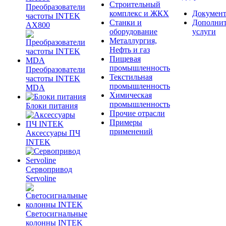
Строительный
Преобразователи
комплекс и ЖКХ
Документ
частоты INTEK
Станки и
Дополни
AX800
оборудование
услуги
Металлургия,
Нефть и газ
Пищевая
промышленность
Преобразователи
Текстильная
частоты INTEK
промышленность
MDA
Химическая
промышленность
Блоки питания
Прочие отрасли
Примеры
применений
Аксессуары ПЧ
INTEK
Сервопривод
Servoline
Светосигнальные
колонны INTEK