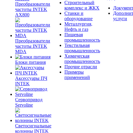
Строительный
Преобразователи
комплекс и ЖКХ
Документ
частоты INTEK
Станки и
Дополни
AX800
оборудование
услуги
Металлургия,
Нефть и газ
Пищевая
промышленность
Преобразователи
Текстильная
частоты INTEK
промышленность
MDA
Химическая
промышленность
Блоки питания
Прочие отрасли
Примеры
применений
Аксессуары ПЧ
INTEK
Сервопривод
Servoline
Светосигнальные
колонны INTEK