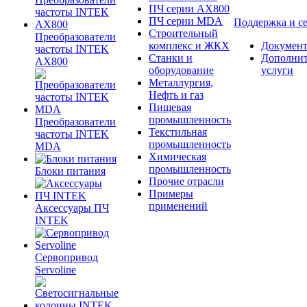
ПЧ серии AX800
ПЧ серии MDA
Поддержка и с
Строительный
Преобразователи
комплекс и ЖКХ
Документ
частоты INTEK
Станки и
Дополни
AX800
оборудование
услуги
Металлургия,
Нефть и газ
Пищевая
промышленность
Преобразователи
Текстильная
частоты INTEK
промышленность
MDA
Химическая
промышленность
Блоки питания
Прочие отрасли
Примеры
применений
Аксессуары ПЧ
INTEK
Сервопривод
Servoline