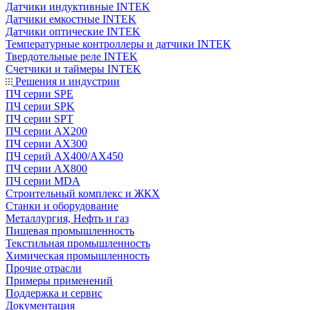
Датчики индуктивные INTEK
Датчики емкостные INTEK
Датчики оптические INTEK
Температурные контроллеры и датчики INTEK
Твердотельные реле INTEK
Счетчики и таймеры INTEK
Решения и индустрии
ПЧ серии SPE
ПЧ серии SPK
ПЧ серии SPT
ПЧ серии AX200
ПЧ серии AX300
ПЧ серий AX400/AX450
ПЧ серии AX800
ПЧ серии MDA
Строительный комплекс и ЖКХ
Станки и оборудование
Металлургия, Нефть и газ
Пищевая промышленность
Текстильная промышленность
Химическая промышленность
Прочие отрасли
Примеры применений
Поддержка и сервис
Документация