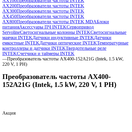
AX100
Преобразователи частоты INTEK
AX200
Преобразователи частоты INTEK
AX300
Преобразователи частоты INTEK
AX450
Преобразователи частоты INTEK
AX800
Преобразователи частоты INTEK MDA
Блоки
питания
Аксессуары ПЧ INTEK
Сервопривод
Servoline
Светосигнальные колонны INTEK
Светосигнальные
маячки INTEK
Датчики индуктивные INTEK
Датчики
емкостные INTEK
Датчики оптические INTEK
Температурные
контроллеры и датчики INTEK
Твердотельные реле
INTEK
Счетчики и таймеры INTEK
—
Преобразователь частоты AX400-152A21G (Intek, 1.5 kW,
220 V, 1 PH)
Преобразователь частоты AX400-
152A21G (Intek, 1.5 kW, 220 V, 1 PH)
Акция