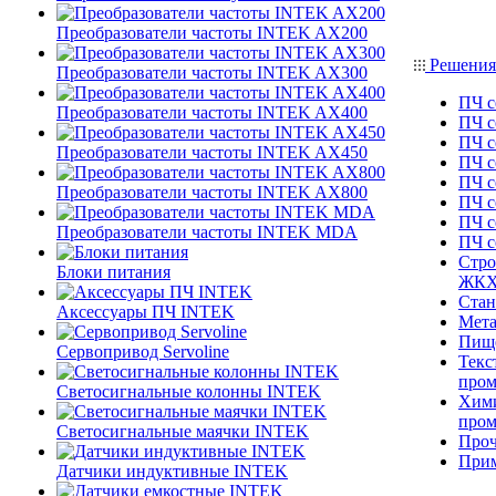
Преобразователи частоты INTEK AX200
Решения
Преобразователи частоты INTEK AX300
ПЧ с
Преобразователи частоты INTEK AX400
ПЧ с
ПЧ с
Преобразователи частоты INTEK AX450
ПЧ с
ПЧ с
Преобразователи частоты INTEK AX800
ПЧ с
ПЧ с
Преобразователи частоты INTEK MDA
ПЧ 
Стро
Блоки питания
ЖК
Стан
Аксессуары ПЧ INTEK
Мета
Пище
Сервопривод Servoline
Текс
про
Светосигнальные колонны INTEK
Хими
про
Светосигнальные маячки INTEK
Проч
При
Датчики индуктивные INTEK