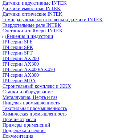
Датчики индуктивные INTEK
Датчики емкостные INTEK
Датчики оптические INTEK
Температурные контроллеры и датчики INTEK
Твердотельные реле INTEK
Счетчики и таймеры INTEK
Решения и индустрии
ПЧ серии SPE
ПЧ серии SPK
ПЧ серии SPT
ПЧ серии AX200
ПЧ серии AX300
ПЧ серий AX400/AX450
ПЧ серии AX800
ПЧ серии MDA
Строительный комплекс и ЖКХ
Станки и оборудование
Металлургия, Нефть и газ
Пищевая промышленность
Текстильная промышленность
Химическая промышленность
Прочие отрасли
Примеры применений
Поддержка и сервис
Документация