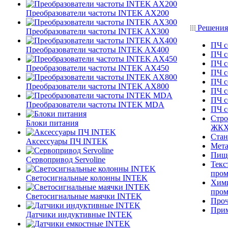
Преобразователи частоты INTEK AX200
Решения
Преобразователи частоты INTEK AX300
ПЧ с
Преобразователи частоты INTEK AX400
ПЧ с
ПЧ с
Преобразователи частоты INTEK AX450
ПЧ с
ПЧ с
Преобразователи частоты INTEK AX800
ПЧ с
ПЧ с
Преобразователи частоты INTEK MDA
ПЧ 
Стро
Блоки питания
ЖК
Стан
Аксессуары ПЧ INTEK
Мета
Пище
Сервопривод Servoline
Текс
про
Светосигнальные колонны INTEK
Хими
про
Светосигнальные маячки INTEK
Проч
При
Датчики индуктивные INTEK