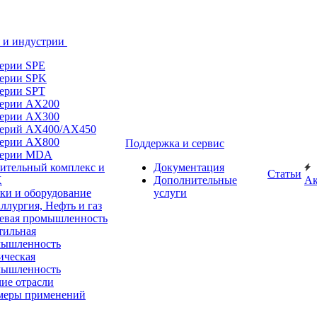
 и индустрии
ерии SPE
ерии SPK
ерии SPT
ерии AX200
ерии AX300
ерий AX400/AX450
ерии AX800
Поддержка и сервис
серии MDA
ительный комплекс и
Документация
Статьи
Х
Дополнительные
А
ки и оборудование
услуги
ллургия, Нефть и газ
вая промышленность
тильная
мышленность
ческая
мышленность
ие отрасли
меры применений