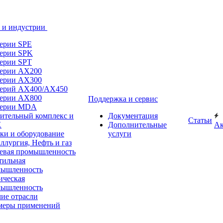
 и индустрии
ерии SPE
ерии SPK
ерии SPT
ерии AX200
ерии AX300
ерий AX400/AX450
ерии AX800
Поддержка и сервис
серии MDA
ительный комплекс и
Документация
Статьи
Х
Дополнительные
А
ки и оборудование
услуги
ллургия, Нефть и газ
вая промышленность
тильная
мышленность
ческая
мышленность
ие отрасли
меры применений