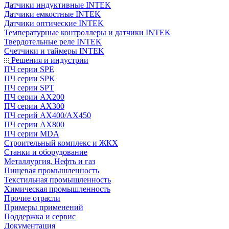
Датчики индуктивные INTEK
Датчики емкостные INTEK
Датчики оптические INTEK
Температурные контроллеры и датчики INTEK
Твердотельные реле INTEK
Счетчики и таймеры INTEK
Решения и индустрии
ПЧ серии SPE
ПЧ серии SPK
ПЧ серии SPT
ПЧ серии AX200
ПЧ серии AX300
ПЧ серий AX400/AX450
ПЧ серии AX800
ПЧ серии MDA
Строительный комплекс и ЖКХ
Станки и оборудование
Металлургия, Нефть и газ
Пищевая промышленность
Текстильная промышленность
Химическая промышленность
Прочие отрасли
Примеры применений
Поддержка и сервис
Документация