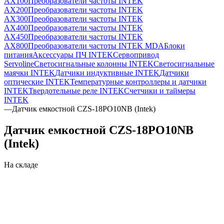
AX100
Преобразователи частоты INTEK
AX200
Преобразователи частоты INTEK
AX300
Преобразователи частоты INTEK
AX400
Преобразователи частоты INTEK
AX450
Преобразователи частоты INTEK
AX800
Преобразователи частоты INTEK MDA
Блоки
питания
Аксессуары ПЧ INTEK
Сервопривод
Servoline
Светосигнальные колонны INTEK
Светосигнальные
маячки INTEK
Датчики индуктивные INTEK
Датчики
оптические INTEK
Температурные контроллеры и датчики
INTEK
Твердотельные реле INTEK
Счетчики и таймеры
INTEK
—
Датчик емкостной CZS-18PO10NB (Intek)
Датчик емкостной CZS-18PO10NB
(Intek)
На складе