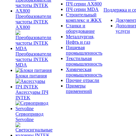
ПЧ серии AX800
ПЧ серии MDA
Поддержка и с
Строительный
Преобразователи
комплекс и ЖКХ
Документ
частоты INTEK
Станки и
Дополни
AX800
оборудование
услуги
Металлургия,
Нефть и газ
Пищевая
промышленность
Преобразователи
Текстильная
частоты INTEK
промышленность
MDA
Химическая
промышленность
Блоки питания
Прочие отрасли
Примеры
применений
Аксессуары ПЧ
INTEK
Сервопривод
Servoline