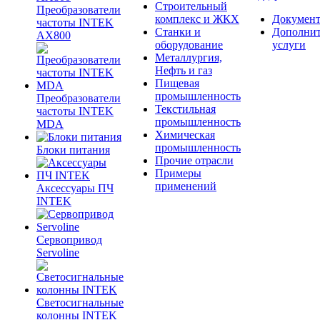
Строительный
Преобразователи
комплекс и ЖКХ
Документ
частоты INTEK
Станки и
Дополни
AX800
оборудование
услуги
Металлургия,
Нефть и газ
Пищевая
промышленность
Преобразователи
Текстильная
частоты INTEK
промышленность
MDA
Химическая
промышленность
Блоки питания
Прочие отрасли
Примеры
применений
Аксессуары ПЧ
INTEK
Сервопривод
Servoline
Светосигнальные
колонны INTEK