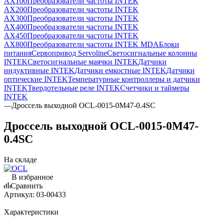
AX100
Преобразователи частоты INTEK
AX200
Преобразователи частоты INTEK
AX300
Преобразователи частоты INTEK
AX400
Преобразователи частоты INTEK
AX450
Преобразователи частоты INTEK
AX800
Преобразователи частоты INTEK MDA
Блоки
питания
Сервопривод Servoline
Светосигнальные колонны
INTEK
Светосигнальные маячки INTEK
Датчики
индуктивные INTEK
Датчики емкостные INTEK
Датчики
оптические INTEK
Температурные контроллеры и датчики
INTEK
Твердотельные реле INTEK
Счетчики и таймеры
INTEK
—
Дроссель выходной OCL-0015-0M47-0.4SC
Дроссель выходной OCL-0015-0M47-
0.4SC
На складе
В избранное
Сравнить
Артикул:
03-00433
Характеристики