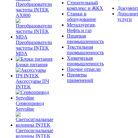
Строительный
Преобразователи
комплекс и ЖКХ
Документ
частоты INTEK
Станки и
Дополни
AX800
оборудование
услуги
Металлургия,
Нефть и газ
Пищевая
промышленность
Преобразователи
Текстильная
частоты INTEK
промышленность
MDA
Химическая
промышленность
Блоки питания
Прочие отрасли
Примеры
применений
Аксессуары ПЧ
INTEK
Сервопривод
Servoline
Светосигнальные
колонны INTEK