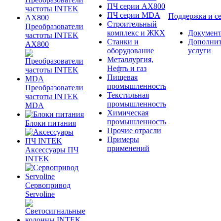
ПЧ серии AX800
ПЧ серии MDA
Поддержка и с
Строительный
Преобразователи
комплекс и ЖКХ
Документ
частоты INTEK
Станки и
Дополни
AX800
оборудование
услуги
Металлургия,
Нефть и газ
Пищевая
промышленность
Преобразователи
Текстильная
частоты INTEK
промышленность
MDA
Химическая
промышленность
Блоки питания
Прочие отрасли
Примеры
применений
Аксессуары ПЧ
INTEK
Сервопривод
Servoline