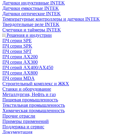
Датчики индуктивные INTEK
Датчики емкостные INTEK
Датчики оптические INTEK
Температурные контроллеры и датчики INTEK
Твердотельные реле INTEK
Счетчики и таймеры INTEK
Решения и индустрии
ПЧ серии SPE
ПЧ серии SPK
ПЧ серии SPT
ПЧ серии AX200
ПЧ серии AX300
ПЧ серий AX400/AX450
ПЧ серии AX800
ПЧ серии MDA
Строительный комплекс и ЖКХ
Станки и оборудование
Металлургия, Нефть и газ
Пищевая промышленность
Текстильная промышленность
Химическая промышленность
Прочие отрасли
Примеры применений
Поддержка и сервис
Документация