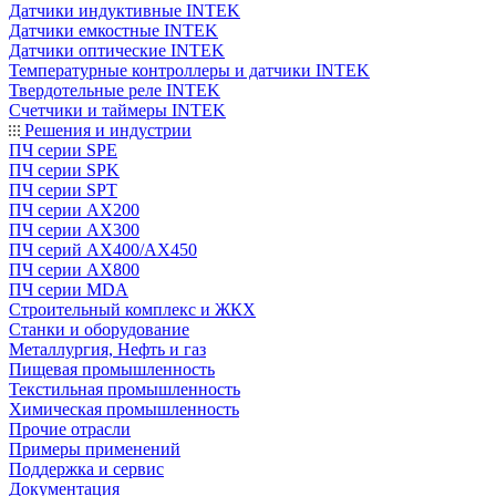
Датчики индуктивные INTEK
Датчики емкостные INTEK
Датчики оптические INTEK
Температурные контроллеры и датчики INTEK
Твердотельные реле INTEK
Счетчики и таймеры INTEK
Решения и индустрии
ПЧ серии SPE
ПЧ серии SPK
ПЧ серии SPT
ПЧ серии AX200
ПЧ серии AX300
ПЧ серий AX400/AX450
ПЧ серии AX800
ПЧ серии MDA
Строительный комплекс и ЖКХ
Станки и оборудование
Металлургия, Нефть и газ
Пищевая промышленность
Текстильная промышленность
Химическая промышленность
Прочие отрасли
Примеры применений
Поддержка и сервис
Документация