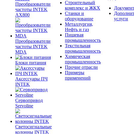
Строительный
Преобразователи
комплекс и ЖКХ
Документ
частоты INTEK
Станки и
Дополни
AX800
оборудование
услуги
Металлургия,
Нефть и газ
Пищевая
промышленность
Преобразователи
Текстильная
частоты INTEK
промышленность
MDA
Химическая
промышленность
Блоки питания
Прочие отрасли
Примеры
применений
Аксессуары ПЧ
INTEK
Сервопривод
Servoline
Светосигнальные
колонны INTEK