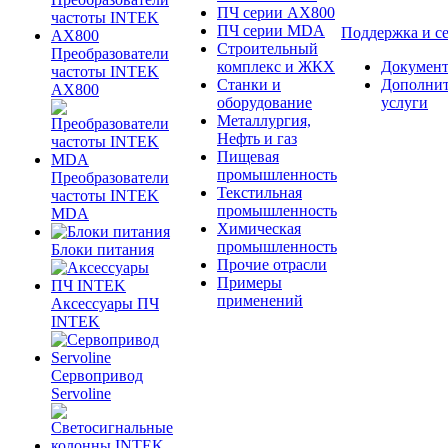
ПЧ серии AX800
ПЧ серии MDA
Поддержка и с
Строительный
Преобразователи
комплекс и ЖКХ
Документ
частоты INTEK
Станки и
Дополни
AX800
оборудование
услуги
Металлургия,
Нефть и газ
Пищевая
промышленность
Преобразователи
Текстильная
частоты INTEK
промышленность
MDA
Химическая
промышленность
Блоки питания
Прочие отрасли
Примеры
применений
Аксессуары ПЧ
INTEK
Сервопривод
Servoline