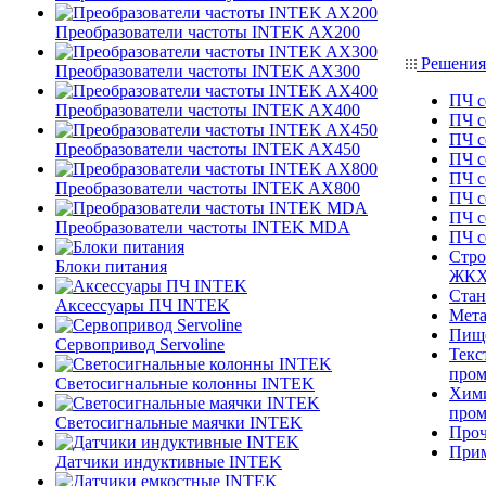
Преобразователи частоты INTEK AX200
Решения
Преобразователи частоты INTEK AX300
ПЧ с
Преобразователи частоты INTEK AX400
ПЧ с
ПЧ с
Преобразователи частоты INTEK AX450
ПЧ с
ПЧ с
Преобразователи частоты INTEK AX800
ПЧ с
ПЧ с
Преобразователи частоты INTEK MDA
ПЧ 
Стро
Блоки питания
ЖК
Стан
Аксессуары ПЧ INTEK
Мета
Пище
Сервопривод Servoline
Текс
про
Светосигнальные колонны INTEK
Хими
про
Светосигнальные маячки INTEK
Проч
При
Датчики индуктивные INTEK