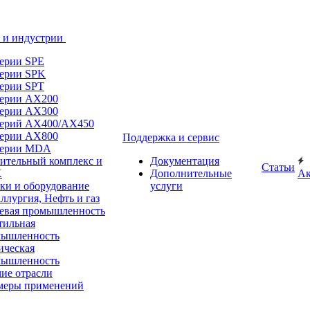
 и индустрии
ерии SPE
ерии SPK
ерии SPT
ерии AX200
ерии AX300
ерий AX400/AX450
ерии AX800
Поддержка и сервис
серии MDA
ительный комплекс и
Документация
Статьи
Х
Дополнительные
А
ки и оборудование
услуги
ллургия, Нефть и газ
вая промышленность
тильная
мышленность
ческая
мышленность
ие отрасли
меры применений