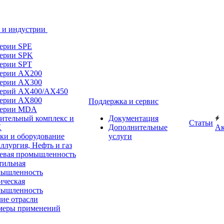
 и индустрии
ерии SPE
ерии SPK
ерии SPT
ерии AX200
ерии AX300
ерий AX400/AX450
ерии AX800
Поддержка и сервис
серии MDA
ительный комплекс и
Документация
Статьи
Х
Дополнительные
А
ки и оборудование
услуги
ллургия, Нефть и газ
вая промышленность
тильная
мышленность
ческая
мышленность
ие отрасли
меры применений