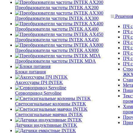
Преобразователи частоты INTEK AX200
Решения
Преобразователи частоты INTEK AX300
ПЧ с
Преобразователи частоты INTEK AX400
ПЧ с
ПЧ с
Преобразователи частоты INTEK AX450
ПЧ с
ПЧ с
Преобразователи частоты INTEK AX800
ПЧ с
ПЧ с
Преобразователи частоты INTEK MDA
ПЧ 
Стро
Блоки питания
ЖК
Стан
Аксессуары ПЧ INTEK
Мета
Пище
Сервопривод Servoline
Текс
про
Светосигнальные колонны INTEK
Хими
про
Светосигнальные маячки INTEK
Проч
При
Датчики индуктивные INTEK