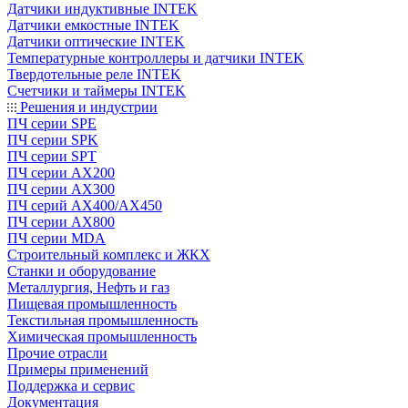
Датчики индуктивные INTEK
Датчики емкостные INTEK
Датчики оптические INTEK
Температурные контроллеры и датчики INTEK
Твердотельные реле INTEK
Счетчики и таймеры INTEK
Решения и индустрии
ПЧ серии SPE
ПЧ серии SPK
ПЧ серии SPT
ПЧ серии AX200
ПЧ серии AX300
ПЧ серий AX400/AX450
ПЧ серии AX800
ПЧ серии MDA
Строительный комплекс и ЖКХ
Станки и оборудование
Металлургия, Нефть и газ
Пищевая промышленность
Текстильная промышленность
Химическая промышленность
Прочие отрасли
Примеры применений
Поддержка и сервис
Документация